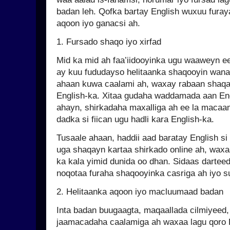
badan leh. Qofka bartay English wuxuu furay
aqoon iyo ganacsi ah.
1. Fursado shaqo iyo xirfad
Mid ka mid ah faa’iidooyinka ugu waaweyn e
ay kuu fududayso helitaanka shaqooyin wana
ahaan kuwa caalami ah, waxay rabaan shaqaa
English-ka. Xitaa gudaha waddamada aan En
ahayn, shirkadaha maxalliga ah ee la macaa
dadka si fiican ugu hadli kara English-ka.
Tusaale ahaan, haddii aad baratay English si
uga shaqayn kartaa shirkado online ah, waxaa
ka kala yimid dunida oo dhan. Sidaas dartee
noqotaa furaha shaqooyinka casriga ah iyo s
2. Helitaanka aqoon iyo macluumaad badan
Inta badan buugaagta, maqaallada cilmiyeed,
jaamacadaha caalamiga ah waxaa lagu qoro E