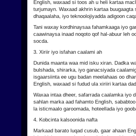
English, waxaad si toos ah u heli kartaa ma
turjumayn. Waxaad akhrin kartaa buugaagta 
dhaqaalaha, iyo teknoolojiyadda adigoon caq
Tani waxay kordhinaysaa fahamkaaga iyo ga
caawinaysa inaad noqoto qof hal-abuur leh 
socda.
3. Xiriir iyo isfahan caalami ah
Dunida maanta waa mid isku xiran. Dadka w
bulshada, shirarka, iyo ganacsiyada caalami
isgaarsiinta ee ugu badan meelahaas oo dhan.
English, waxaad si fudud ula xiriiri kartaa da
Waxaa intaa dheer, safarrada caalamka iyo 
sahlan marka aad fahamto English, sababtoo
la isticmaalo garoomada, hoteellada iyo goob
4. Kobcinta kalsoonida nafta
Markaad barato luqad cusub, gaar ahaan En