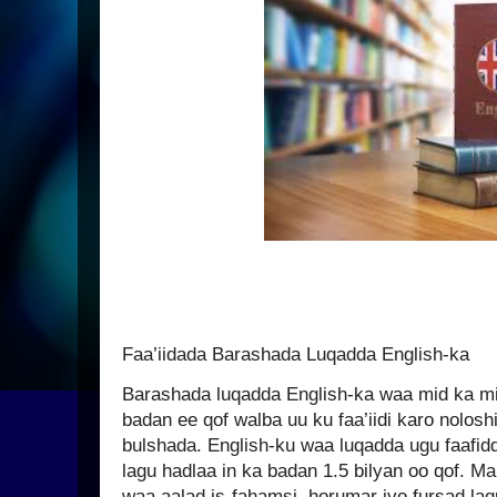
Faa’iidada Barashada Luqadda English-ka
Barashada luqadda English-ka waa mid ka mi
badan ee qof walba uu ku faa’iidi karo noloshii
bulshada. English-ku waa luqadda ugu faafi
lagu hadlaa in ka badan 1.5 bilyan oo qof. Ma
waa aalad is-fahamsi, horumar iyo fursad lag