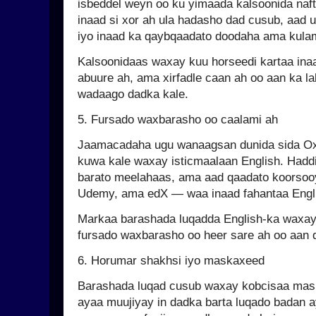
isbeddel weyn oo ku yimaada kalsoonida naf
inaad si xor ah ula hadasho dad cusub, aad u
iyo inaad ka qaybqaadato doodaha ama kul
Kalsoonidaas waxay kuu horseedi kartaa inaa
abuure ah, ama xirfadle caan ah oo aan ka lab
wadaago dadka kale.
5. Fursado waxbarasho oo caalami ah
Jaamacadaha ugu wanaagsan dunida sida Oxf
kuwa kale waxay isticmaalaan English. Haddi
barato meelahaas, ama aad qaadato koorsooy
Udemy, ama edX — waa inaad fahantaa Engl
Markaa barashada luqadda English-ka waxay
fursado waxbarasho oo heer sare ah oo aan q
6. Horumar shakhsi iyo maskaxeed
Barashada luqad cusub waxay kobcisaa mask
ayaa muujiyay in dadka barta luqado badan 