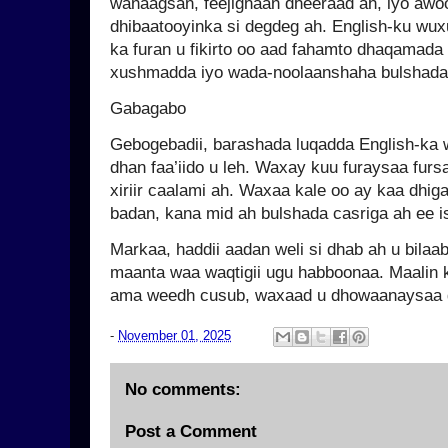
wanaagsan, feejignaan dheeraad ah, iyo awoo
dhibaatooyinka si degdeg ah. English-ku wux
ka furan u fikirto oo aad fahamto dhaqamada
xushmadda iyo wada-noolaanshaha bulshada
Gabagabo
Gebogebadii, barashada luqadda English-ka
dhan faa’iido u leh. Waxay kuu furaysaa fur
xiriir caalami ah. Waxaa kale oo ay kaa dhig
badan, kana mid ah bulshada casriga ah ee 
Markaa, haddii aadan weli si dhab ah u bilaa
maanta waa waqtigii ugu habboonaa. Maalin 
ama weedh cusub, waxaad u dhowaanaysaa 
-
November 01, 2025
No comments:
Post a Comment