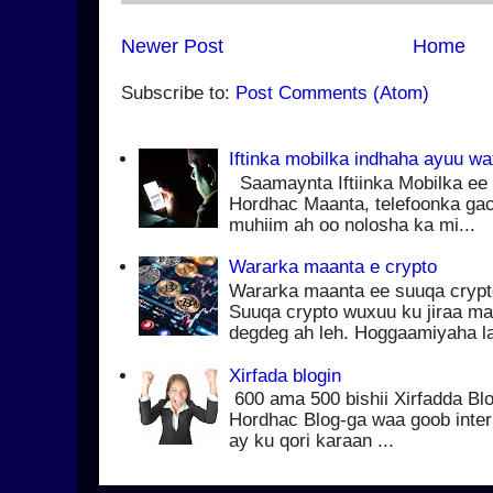
Newer Post
Home
Subscribe to:
Post Comments (Atom)
Iftinka mobilka indhaha ayuu w
Saamaynta Iftiinka Mobilka ee 
Hordhac Maanta, telefoonka ga
muhiim ah oo nolosha ka mi...
Wararka maanta e crypto
Wararka maanta ee suuqa cryp
Suuqa crypto wuxuu ku jiraa ma
degdeg ah leh. Hoggaamiyaha la
Xirfada blogin
600 ama 500 bishii Xirfadda Blo
Hordhac Blog-ga waa goob inter
ay ku qori karaan ...